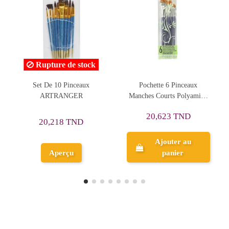
ture de stock
De 10 Pinceaux
Pochette 6 Pinceaux
Set 3 P
RTRANGER
Manches Courts Polyamide
Huile&Acryli
Doré Plat PEBEO
No.2-4-6 
20,623 TND
35,30
0,218 TND
Ajouter au
Ajo
Aperçu
panier
p