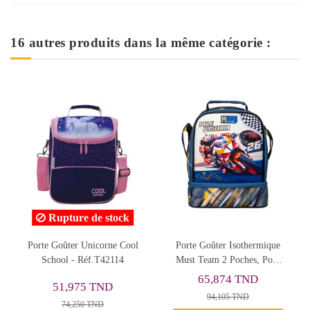
16 autres produits dans la même catégorie :
Rupture de stock
Porte Goûter Unicorne Cool
Porte Goûter Isothermique
School - Réf.T42114
Must Team 2 Poches, Pole
Pisition - Réf.586743
65,874 TND
51,975 TND
94,105 TND
74,250 TND