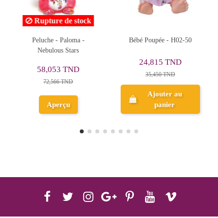
Bébé Poupée - H02-50
Coffret Poupée Multi
Tenues Sport & Fashion -
Anlily Collection
24,815 TND
86,908 TND
35,450 TND
108,635 TND
Ajouter au
Ajouter au
panier
panier