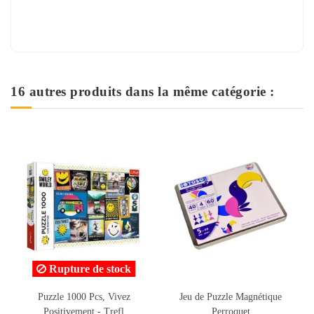
16 autres produits dans la même catégorie :
Rupture de stock
Jeu de Puzzle Magnétique
Puzzle Fireman Sam 24pcs
Perroquet
Maxi - Trefl
Pe