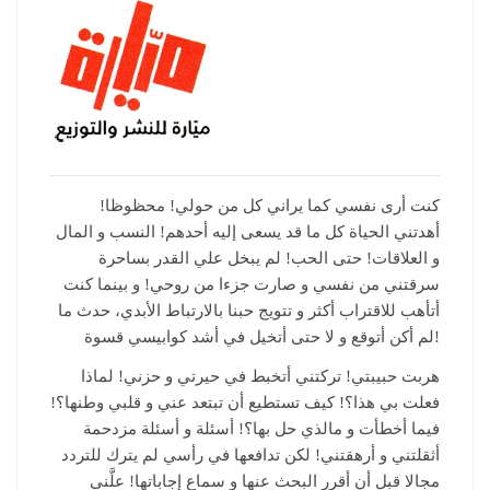
كنت أرى نفسي كما يراني كل من حولي! محظوظا!
أهدتني الحياة كل ما قد يسعى إليه أحدهم! النسب و المال
و العلاقات! حتى الحب! لم يبخل علي القدر بساحرة
سرقتني من نفسي و صارت جزءا من روحي! و بينما كنت
أتأهب للاقتراب أكثر و تتويج حبنا بالارتباط الأبدي، حدث ما
لم أكن أتوقع و لا حتى أتخيل في أشد كوابيسي قسوة!
هربت حبيبتي! تركتني أتخبط في حيرتي و حزني! لماذا
فعلت بي هذا؟! كيف تستطيع أن تبتعد عني و قلبي وطنها؟!
فيما أخطأت و مالذي حل بها؟! أسئلة و أسئلة مزدحمة
أثقلتني و أرهقتني! لكن تدافعها في رأسي لم يترك للتردد
مجالا قبل أن أقرر البحث عنها و سماع إجاباتها! علَّني