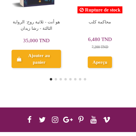
Rupture de stock
اوراق محارب الضوء - باولو
محاكمة كلب
كويلو
23,040 TND
6,480 TND
25,600 TND
7,200 TND
Ajouter au
Aperçu
panier