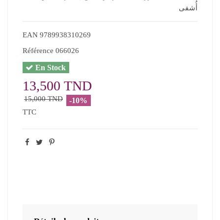
أُشفى
EAN
9789938310269
Référence
066026
En Stock
13,500 TND
15,000 TND
-10%
TTC