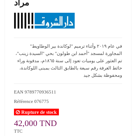
مراد
في عام ٢٠١٩ وأثناء ترميم "لوكاندة بير الوطاويط"
المجاورة لمسجد "أحمد ابن طولون" بحي "السيدة زينب"،
تم العثور على يوميات تعود إلى سنة ١٨٦٥م، مدفونة وراء
حائط الغرفة رقم سبعة بالطابق الثالث بمبنى اللوكاندة،
ومحفوظة بشكل جيد
EAN
9789770936511
Référence
076775
Rupture de stock
42,000 TND
TTC