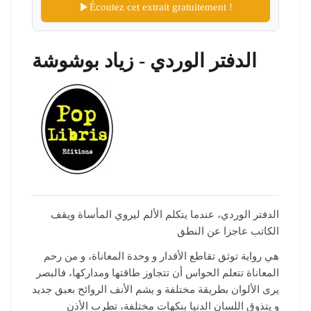
Écoutez cet extrait gratuitement !
الدفتر الوردي - زياد بوشوشة
الدفتر الوردي، عندما يتكلم الألم ليروي المأساة ويقف
الكاتب عاجزا عن النطق
هي رواية توثق تقاطع الأقدار و وحدة المعاناة، و من رحم
المعاناة تتعلم الحواس أن تتجاوز طاقتها ومداركها، فالبصر
يرى الألوان بطريقة مختلفة و يشم الأنف الروائح بعبق جديد
و يتذوق اللسان الدنيا بنكهات مختلفة، تطرب الأذن