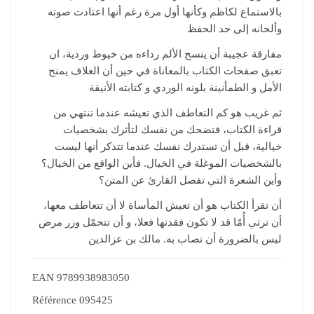
بالاستماع لكاظم وكأنها أول مرة رغم أنها اعتادت صوته
وألحانه إلى حد الحفظ
مفارقة عجيبة أن ينسج الألم رداءه من خيوط وردية، ان
تعبق صفحات الكتاب بالمعاناة في حين أن الغلاف يمنح
الأمل و الطمأنينة بلونه الوردي و كتابته الأنيقة
ثم غريب هو كم التعاطف الذي تعيشه عندما تنتهي من
قراءة الكتاب، فتضحك من نفسك لتأثرك بشخصيات
خيالية، قبل أن تستدرك نفسك عندما تتذكر أنها ليست
بالشخصيات الموغلة في الخيال. فأين الواقع من الخيال؟
وأين الشعرة التي تفصل القارئ عن المتن؟
أن تقرأ الكتاب هو أن تعيش المأساة لا أن تتعاطف معها،
أن ترثي أُمّا قد لا تكون فقدتها فعلا، و أن تتحمّل وزر مرض
ليس بالضرورة أن تصاب به. مالك بن عزالدين
EAN
9789938983050
Référence
095425