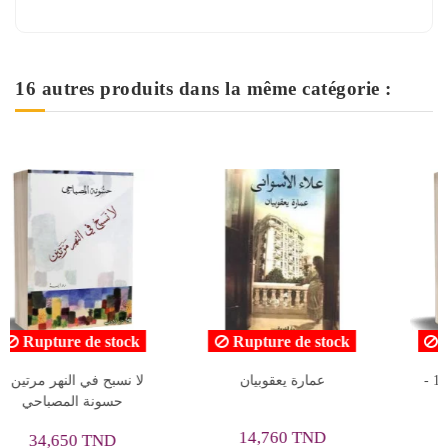
16 autres produits dans la même catégorie :
tock
Rupture de stock
Rupture de stock
الشيطان يحكم - مصطفى
العروش و الجيوش ج1 -
محمود
محمد حسنين هيكل
8,190 TND