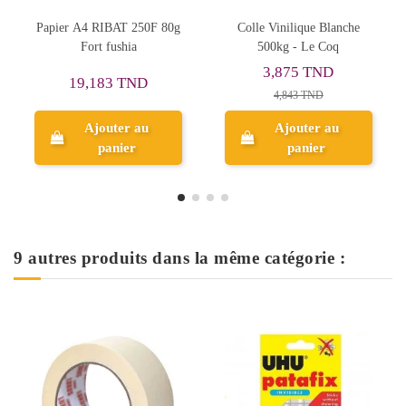
Colle Vinilique Blanche
Scotch Magic Transparent
500kg - Le Coq
30/18
Tr
3,875 TND
1,520 TND
4,843 TND
1,900 TND
Ajouter au
Ajouter au
panier
panier
9 autres produits dans la même catégorie :