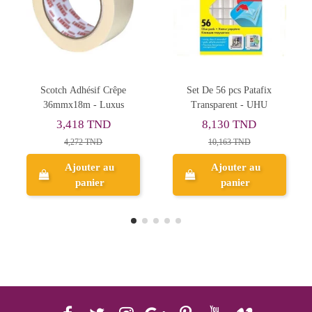
Set De 56 pcs Patafix
Set De 36 Pastilles Adhésif
Transparent - UHU
XL Transparent - Tesa
8,130 TND
4,931 TND
10,163 TND
6,164 TND
Ajouter au
Ajouter au
panier
panier