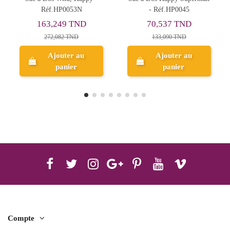
- Réf.HP0045
High Speed
70,537 TND
107,499 TND
133,090 TND
214,997 TND
Ajouter au
panier
Aperçu
Compte