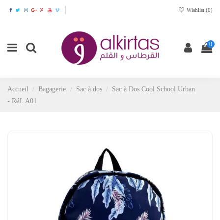
Wishlist (
0
)
0
Accueil
Bagagerie
Sac à dos
Sac à Dos Cool School Urban
- Réf. A01