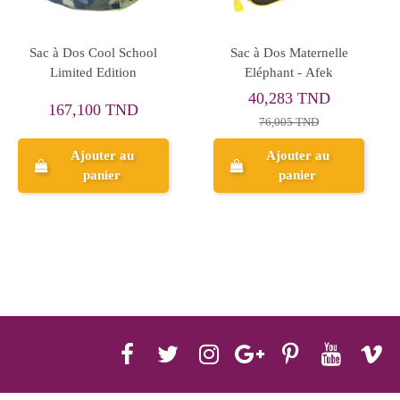
Sac à Dos Cool School
Sac à Dos Maternelle
Limited Edition
Eléphant - Afek
40,283 TND
167,100 TND
76,005 TND
Ajouter au
Ajouter au
panier
panier