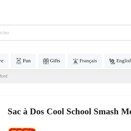
ve
Fun
Gifts
Français
Englis
otif
Sac à Dos Cool School Smash Mo