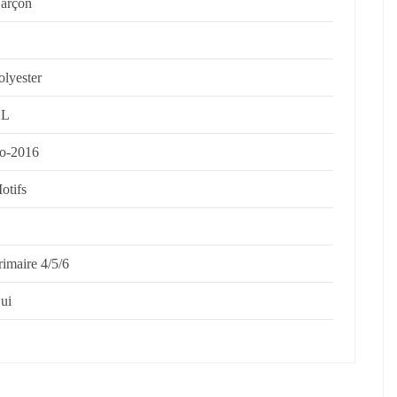
arçon
olyester
XL
o-2016
otifs
rimaire 4/5/6
ui