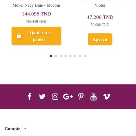
Violet
Compartiments 43x30 cm
Porte
Labubu, Happy - Réf.8016
108,157 TND
47,200 TND
135,196 TND
59,000 TND
Ajouter au
Aperçu
panier
Compte