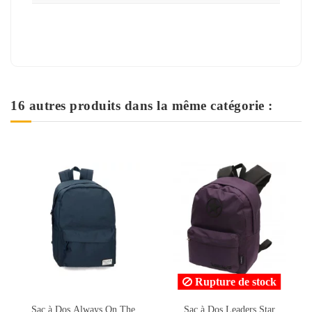
16 autres produits dans la même catégorie :
Rupture de stock
Sac à Dos Leaders Star
Sac à Dos Ecolier 2
Ensem