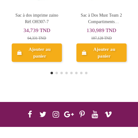
mprime zaino
Sac à Dos Must Team 2
Sac à Dos Cool
H307-7
Compartiments
Urban Plus - R
Collège/Lycée, Uni Gris-
39 TND
130,989 TND
139,587 
Réf.586425
31 TND
187,128 TND
uter au
Ajouter au
Ajouter
anier
panier
panie