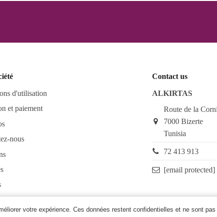
ciété
Contact us
ons d'utilisation
ALKIRTAS
on et paiement
Route de la Corn
7000 Bizerte
os
Tunisia
tez-nous
72 413 913
ns
s
[email protected]
s
as FAQ
améliorer votre expérience. Ces données restent confidentielles et ne sont pas