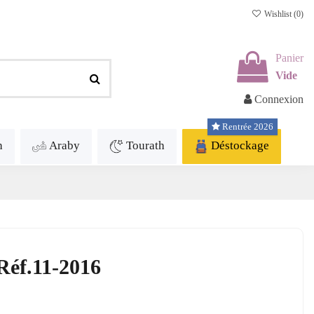
Wishlist (
0
)
Panier
Vide
Connexion
Rentrée 2026
h
Araby
Tourath
Déstockage
Réf.11-2016