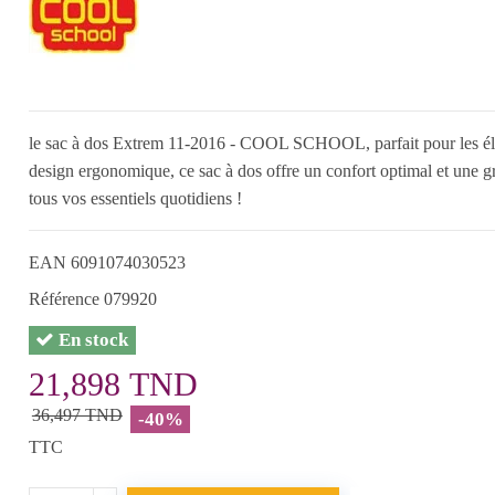
le sac à dos Extrem 11-2016 - COOL SCHOOL, parfait pour les élèv
design ergonomique, ce sac à dos offre un confort optimal et une gr
tous vos essentiels quotidiens !
EAN
6091074030523
Référence
079920
En stock
21,898 TND
36,497 TND
-40%
TTC