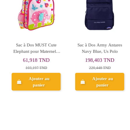
quets Pink
Sac à Dos Ecolier 3en1,
Sac à Dos MUS
Jardin
Stitch - Happy
Rain 25L pour E
nts
Réf.5855
 TND
119,286 TND
110,301 
 TND
170,408 TND
220,602 T
er au
Ajouter au
Ajouter
ier
panier
panie