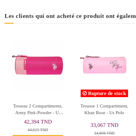
Les clients qui ont acheté ce produit ont égalem
Rupture de stock
Trousse 2 Compartiments,
Trousse 1 Compartiment,
Army Pink-Powder - Us
Khan Rose - Us Polo
Polo
42,394 TND
33,067 TND
44,625 TND
34,808 TND