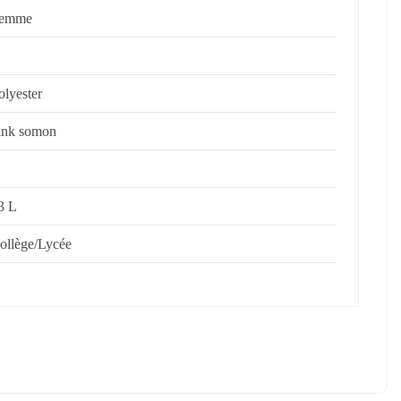
emme
olyester
ink somon
3 L
ollège/Lycée