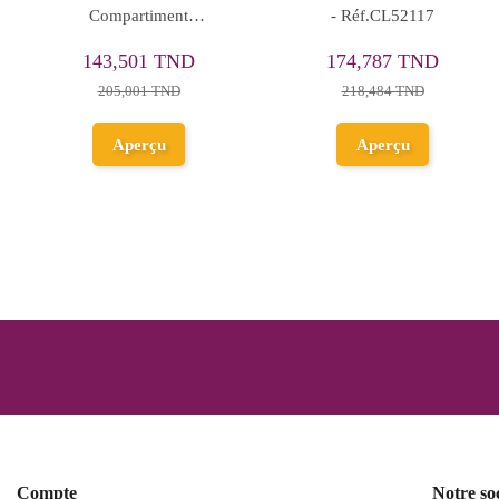
Happy
95,200 TND
96,495 TND
190,400 TND
137,850 TND
Ajouter au
Ajouter au
panier
panier
Compte
Notre so