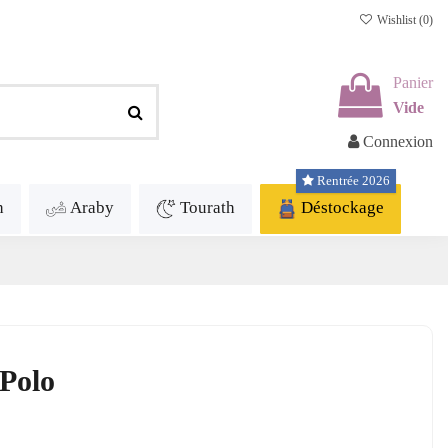
Wishlist (
0
)
Panier
Vide
Connexion
Rentrée 2026
h
Araby
Tourath
Déstockage
Polo