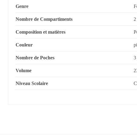
Genre
F
Nombre de Compartiments
2
Composition et matières
P
Couleur
p
Nombre de Poches
3
Volume
2
Niveau Scolaire
C