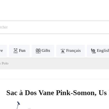
ve
Fun
Gifts
Français
Englis
s Polo
Sac à Dos Vane Pink-Somon, Us 