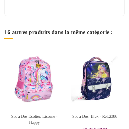
16 autres produits dans la même catégorie :
 Licorne -
Sac à Dos, Efek - Réf.2386
Sac à Dos Must Tea
Compartiments
Collège/Lycée, Classi