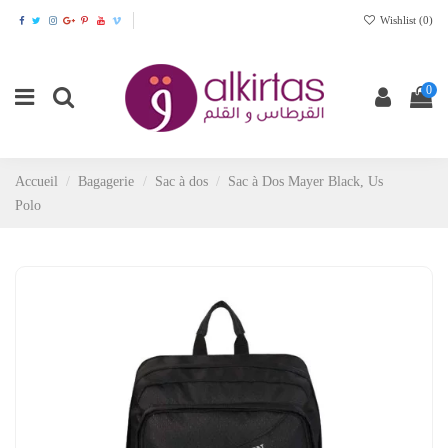
Wishlist (
0
)
0
Accueil
Bagagerie
Sac à dos
Sac à Dos Mayer Black, Us
Polo