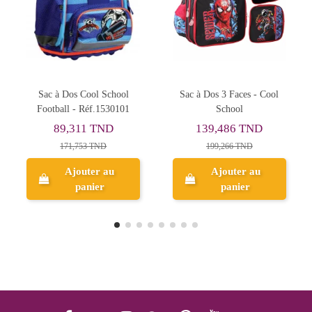
Dos 3 Faces - Cool
Sac à Dos Cool School -
Sac à Dos
School
Réf.641
compartim
Mi
39,486 TND
110,699 TND
192,
199,266 TND
184,498 TND
320,
Ajouter au
Ajouter au
Ajo
panier
panier
p