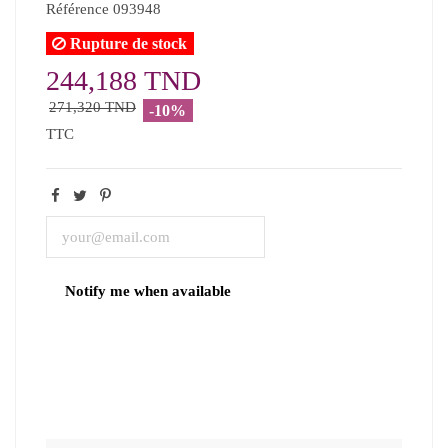
Référence
093948
Rupture de stock
244,188 TND
271,320 TND
-10%
TTC