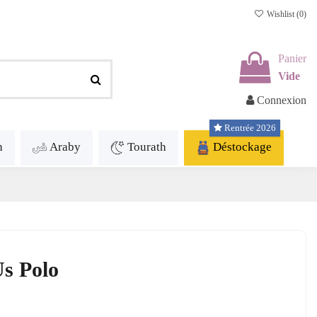
Wishlist (
0
)
Panier
Vide
Connexion
Rentrée 2026
h
Araby
Tourath
Déstockage
Us Polo