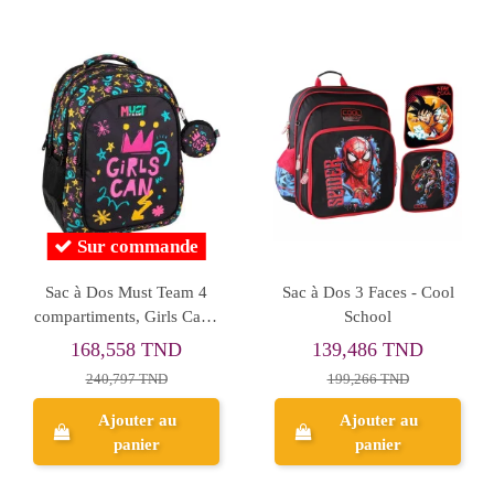
 stock
Rupture de stock
 Enjoy It
Sac à Dos CITY Bleu
Sac à Dos 1 compa
éf.CL28217
Marine - Réf.CB90117
Diva Rose - 
Lemonade Marsh
175,505 T
TND
80,111 TND
195,005 TN
TND
100,139 TND
Ajouter 
u
Aperçu
panier