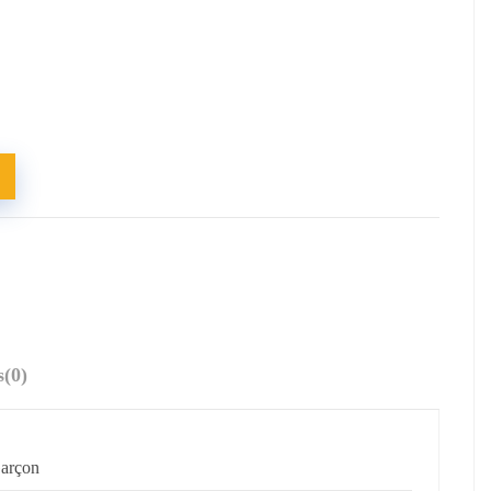
s
(0)
arçon