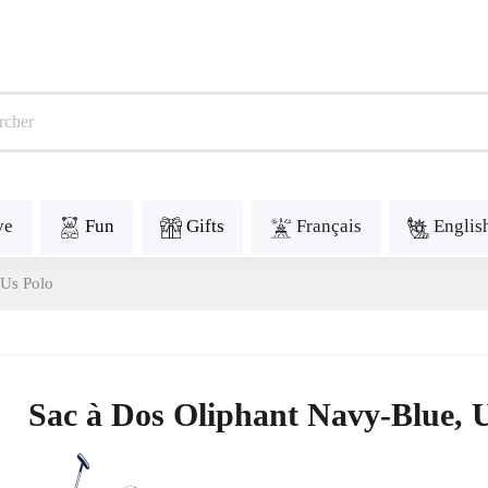
ve
Fun
Gifts
Français
Englis
 Us Polo
Sac à Dos Oliphant Navy-Blue, 