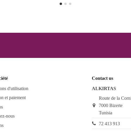
ciété
Contact us
ons d'utilisation
ALKIRTAS
on et paiement
Route de la Corn
7000 Bizerte
os
Tunisia
tez-nous
72 413 913
ns