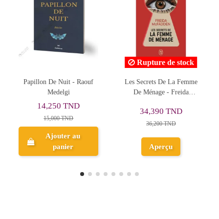
Rupture de stock
Rupture de stock
Les Secrets De La Femme
Bernard-Marie Koltès et Les
De Ménage - Freida
Bougainvilliers d'Afrique :
l
McFADDEN
La Tragédie du Vivre -
C
34,390 TND
30,400 TND
Laila...
36,200 TND
32,000 TND
Aperçu
Aperçu