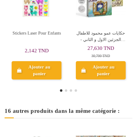
ار و
امهات المؤمنين زوجات
حكايات عمو محمود للاطفا
مصري
الرسول للكبار و الصغار -
الجزئين الاول و الثاني -
محمود المصري
محمود المصري
27,630 TND
15,350 TND
30,700 TND
Ajouter au
Ajouter au
panier
panier
16 autres produits dans la même catégorie :