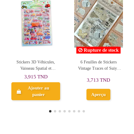
Rupture de stock
6 Feuilles de Stickers
Stickers 3D Alphabet
S
Vintage Traces of Suiyu
Thème Animaux
pour Junk Journal &
1,547 TND
3,713 TND
Scrapbooking
Ajouter au
Aperçu
panier