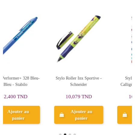
ortive -
Stylo Roller Classic
Stylo Roller Point-Visc
Calligraph Rechargeable,
0.5mm, Bleu - Stabilo
Maped - Réf.221310
D
16,285 TND
5,605 TND
au
Ajouter au
Ajouter au
panier
panier