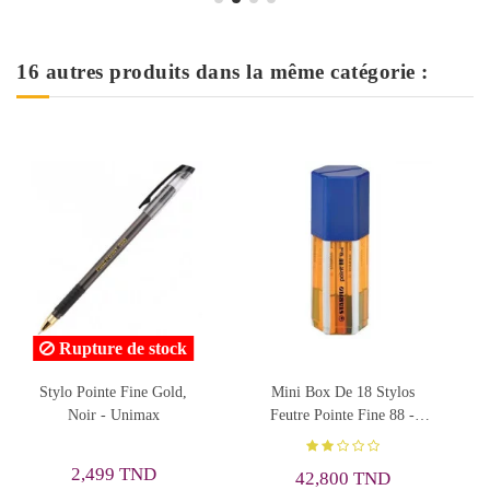
16 autres produits dans la même catégorie :
 18 Stylos
Stylo Two-Tone, Orange -
6 Feutres Fins Tri
e Fine 88 -
Montex
couleurs Neo
ilo
STAEDTLE
0,845 TND
19,992 TN
0 TND