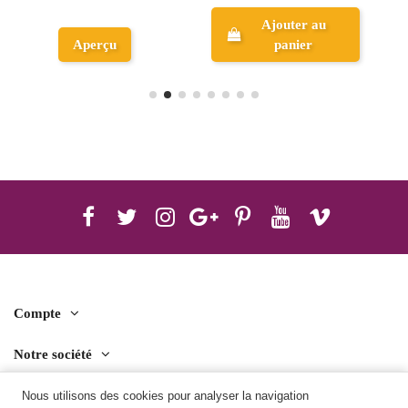
ter au
Ajouter au
Ajouter 
nier
panier
panier
Compte
Notre société
Contact us
Nous utilisons des cookies pour analyser la navigation