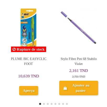
ock
Rupture de stock
LIC
Stylo Fibre Pen 68 Stabilo
Stylo Bille Visio pour
Violet
Gaucher Maped -
Réf.224320
2,161 TND
8,806 TND
2,701 TND
Ajouter au
panier
Aperçu