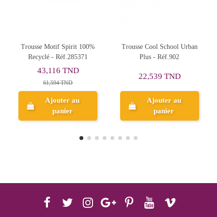
Trousse Cool School Urban
Trousse Plat Must Team 2
T
Plus - Réf.902
Compartiments, Street
Racer - Réf.586730
com
46,057 TND
22,539 TND
65,795 TND
Ajouter au
Ajouter au
panier
panier