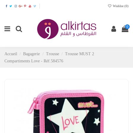
Wishlist (
0
)
0
Accueil
Bagagerie
Trousse
Trousse MUST 2
Compartiments Love - Réf.584576