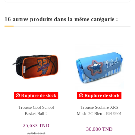
16 autres produits dans la même catégorie :
ock
Rupture de stock
ol
Trousse Scolaire XRS
Trousse Must Team avec 2
Music 2C Bleu - Réf.9901
Compartiments, Girls Can -
Réf.586770
27,647 TND
30,000 TND
39,496 TND