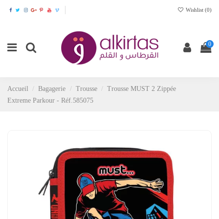
Wishlist (
0
)
0
Accueil
Bagagerie
Trousse
Trousse MUST 2 Zippée
Extreme Parkour - Réf.585075