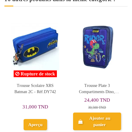
 stock
re XRS
Trousse Plate 3
Trousse Happy 2
f.DY742
Compartiments Dino,
Compartiments, Princes
Happy - Réf.FM25002
Réf.P003
24,400 TND
14,927 TND
TND
30,500 TND
26,656 TND
Ajouter au
Ajouter au
panier
panier