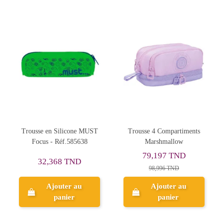
Rupture de stock
MUST
Trousse 4 Compartiments
Trousse Plate Must Team 2
8
Marshmallow
Compartiments, Never Give
Up - Réf.587581
79,197 TND
46,057 TND
98,996 TND
65,795 TND
Ajouter au
panier
Aperçu