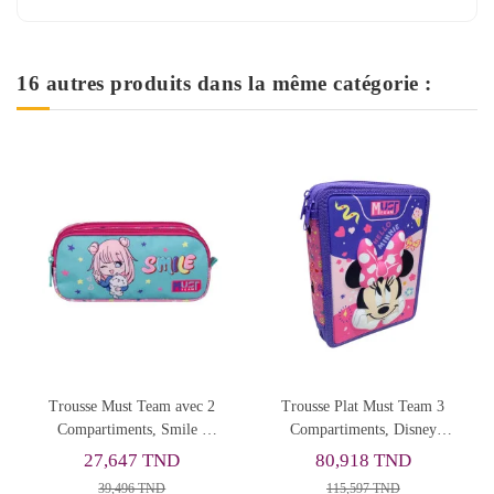
16 autres produits dans la même catégorie :
Rupture de stock
ec 2
Trousse Plat Must Team 3
Trousse Viquel Classic
e -
Compartiments, Disney
Rouge - Réf.991782
Minnie
80,918 TND
24,181 TND
115,597 TND