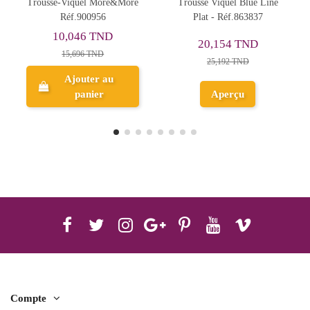
e
Trousse Viquel Blue Line
Trousse Cool School Uni 3
Plat - Réf.863837
Compartiments - Réf.1912-
2
20,154 TND
14,480 TND
25,192 TND
18,100 TND
Aperçu
Aperçu
Compte