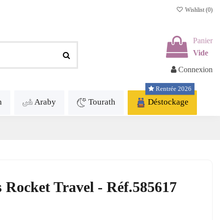
Wishlist (
0
)
Panier
Vide
Connexion
Rentrée 2026
h
Araby
Tourath
Déstockage
Rocket Travel - Réf.585617