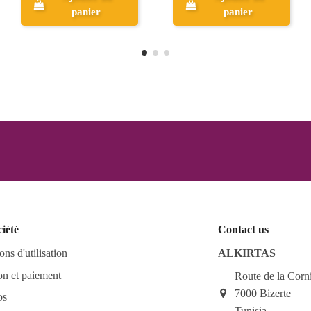
panier
Aperçu
ciété
Contact us
ons d'utilisation
ALKIRTAS
on et paiement
Route de la Corn
7000 Bizerte
os
Tunisia