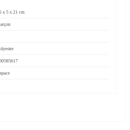
5 x 5 x 21 cm
arçon
olyester
00585617
space