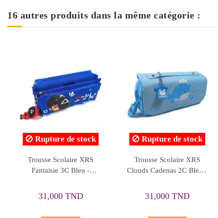
16 autres produits dans la même catégorie :
Rupture de stock
Rupture de stock
Trousse Happy 2
Trousse Happy, Monster
Compartiments, Unicorn -
High - Réf.3004
Réf.P003
19,649 TND
26,656 TND
24,562 TND