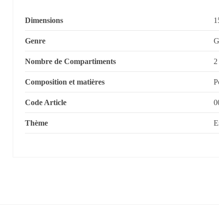
Dimensions
1
Genre
G
Nombre de Compartiments
2
Composition et matières
P
Code Article
0
Thème
E