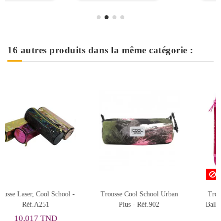
16 autres produits dans la même catégorie :
Rupture de stock
 Urban
Trousse MUST 2 Zippée
Trousse Must Team avec 
Balloon Girl - Réf.585084
Compartiments, Super
Adventure - Réf.587446
27,647 TND