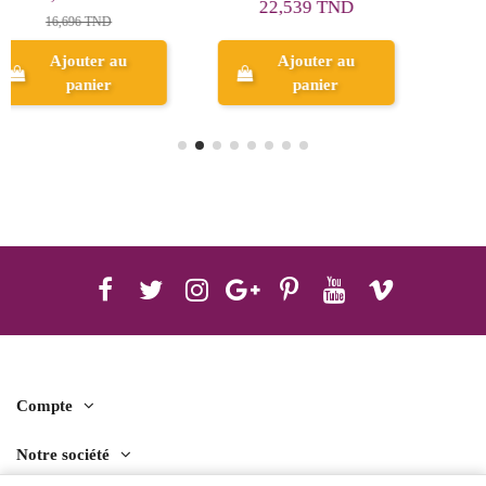
32,898 TND
39,496 TND
65,795 TND
Ajouter au
Aperçu
panier
Compte
Notre société