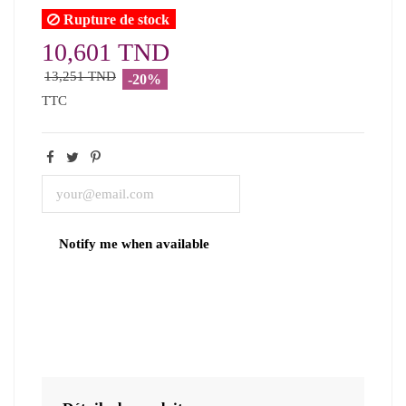
Rupture de stock
10,601 TND
13,251 TND
-20%
TTC