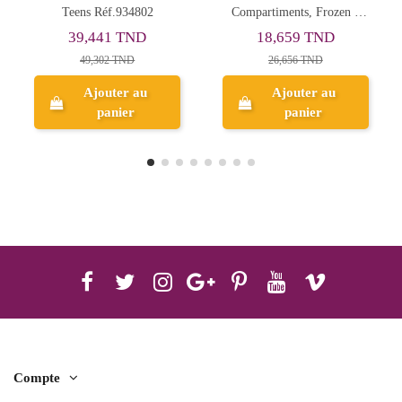
Compartiments, Frozen -
Face Motif Rose, Maped -
Happy
Réf.931908
18,659 TND
39,118 TND
26,656 TND
48,897 TND
Ajouter au
Ajouter au
panier
panier
Compte