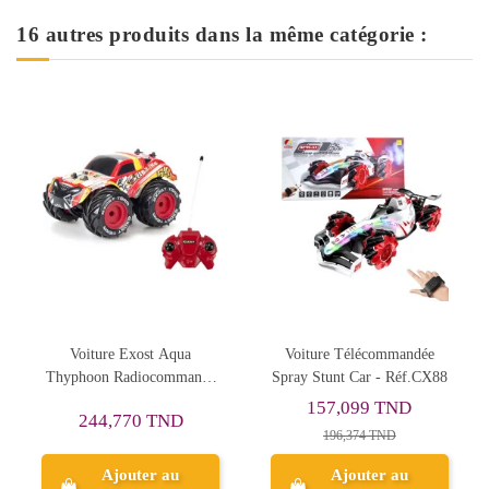
16 autres produits dans la même catégorie :
a
Voiture Télécommandée
Pack Trio à Friction Exost
ande
Spray Stunt Car - Réf.CX88
Jump
157,099 TND
87,574 TND
196,374 TND
109,468 TND
Ajouter au
Ajouter au