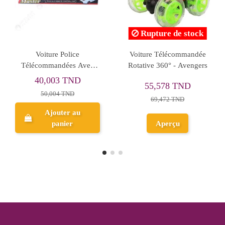
re de stock
Ruptur
Camion De
Voiture Police
Jeep Wr
s, Fire Hero
Télécommandées Avec
Télécomman
Volant - 16 Cm
E
40,003 TND
233,2
698 TND
50,004 TND
291,
Ajouter au
perçu
panier
Ap