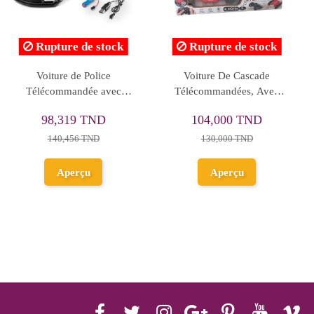
e de stock
Rupture de stock
Rupture
angler R/C
Voiture Télécommandée,
Camion Plast
dé - DoubleE
Police
43
319
40 TND
72,276 TND
63,76
550 TND
90,345 TND
erçu
Aperçu
Ape