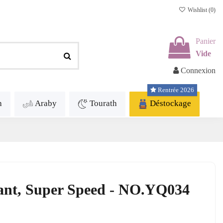
Wishlist (
0
)
Panier
Vide
Connexion
Rentrée 2026
h
Araby
Tourath
Déstockage
lant, Super Speed - NO.YQ034