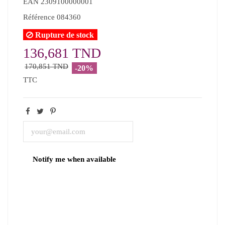
EAN
2309100000001
Référence
084360
Rupture de stock
136,681 TND
170,851 TND
-20%
TTC