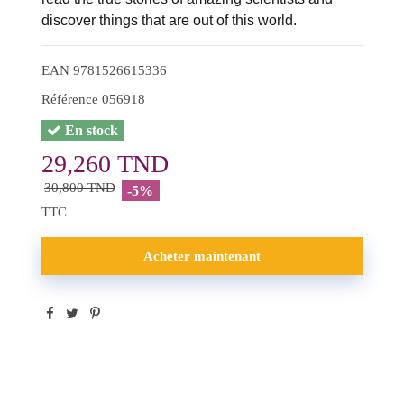
discover things that are out of this world.
EAN
9781526615336
Référence
056918
En stock
29,260 TND
30,800 TND
-5%
TTC
Acheter maintenant