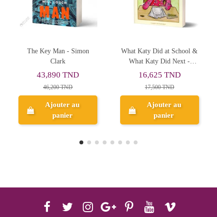
What Katy Did at School &
De Profundis, The Ballad of
What Katy Did Next -
Reading Gaol & Other
Susan Coolidge
Writings - Oscar Wilde
16,625 TND
16,625 TND
17,500 TND
17,500 TND
Ajouter au
Ajouter au
panier
panier