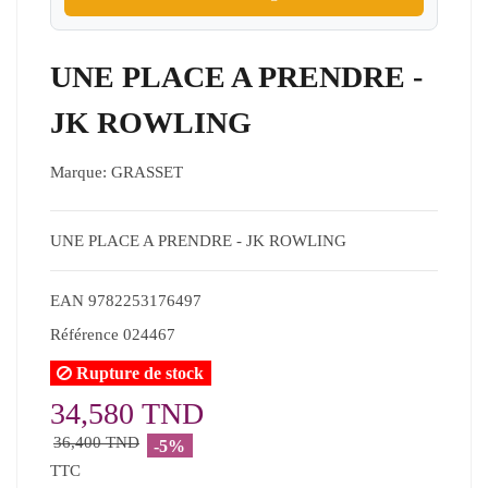
UNE PLACE A PRENDRE -
JK ROWLING
Marque:
GRASSET
UNE PLACE A PRENDRE - JK ROWLING
EAN
9782253176497
Référence
024467
Rupture de stock
34,580 TND
36,400 TND
-5%
TTC