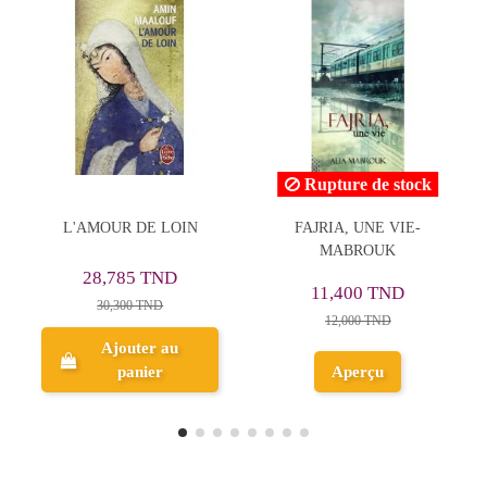
Rupture de stock
FAJRIA, UNE VIE-
Il Ne Faut Jurer de Rien -
MABROUK
Alfred de Musset - Petits
Classiques Larousse
11,400 TND
11,400 TND
12,000 TND
12,000 TND
Ajouter au
Aperçu
panier