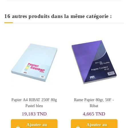
16 autres produits dans la même catégorie :
g
Rame Papier 80gr, 50F -
RAME FABRIANO A4
Ribat
500F FORT ROUGE
4,665 TND
39,913 TND
Ajouter au
Ajouter au