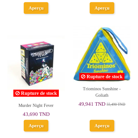
Asmodee
Aperçu
Aperçu
Rupture de stock
Triominos Sunshine -
Rupture de stock
Goliath
49,941 TND
55,490 TND
Murder Night Fever
43,690 TND
Aperçu
Aperçu