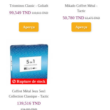
Triominos Classic - Goliath
Mikado Coffret Métal -
Tactic
99,549 TND
110,611 TND
50,780 TND
63,475 TND
Aperçu
Aperçu
Rupture de stock
Coffret Métal Jeux 5en1
Collection Classique - Tactic
139,516 TND
174,395 TND