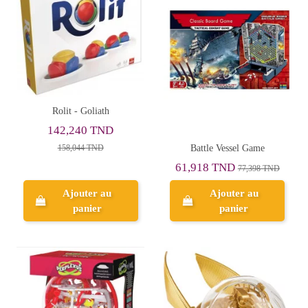
Rolit - Goliath
142,240 TND
Battle Vessel Game
158,044 TND
61,918 TND
77,398 TND
Ajouter au
Ajouter au
panier
panier