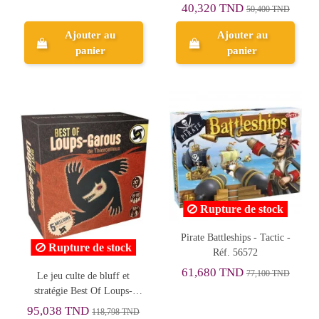
40,320 TND
50,400 TND
Ajouter au
Ajouter au
panier
panier
Rupture de stock
Pirate Battleships - Tactic -
Rupture de stock
Réf. 56572
61,680 TND
77,100 TND
Le jeu culte de bluff et
stratégie Best Of Loups-
Garous de Thiercelieux -
95,038 TND
118,798 TND