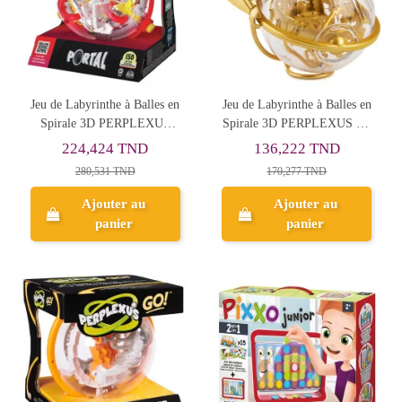
Jeu de Labyrinthe à Balles en
Jeu de Labyrinthe à Balles en
Spirale 3D PERPLEXUS
Spirale 3D PERPLEXUS Go
Portal - 150 Obstacles
Harry Potter - 30 Obstacles
224,424 TND
136,222 TND
280,531 TND
170,277 TND
Ajouter au
Ajouter au
panier
panier