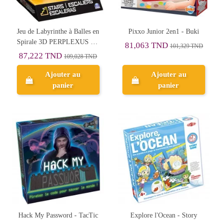
Jeu de Labyrinthe à Balles en
Pixxo Junior 2en1 - Buki
Spirale 3D PERPLEXUS Go
81,063 TND
101,329 TND
Escalier
87,222 TND
109,028 TND
Ajouter au
Ajouter au
panier
panier
Hack My Password - TacTic
Explore l'Ocean - Story