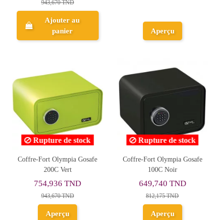
943,670 TND
Ajouter au
panier
Aperçu
Rupture de stock
Rupture de stock
Coffre-Fort Olympia Gosafe
Coffre-Fort Olympia Gosafe
200C Vert
100C Noir
754,936 TND
649,740 TND
943,670 TND
812,175 TND
Aperçu
Aperçu