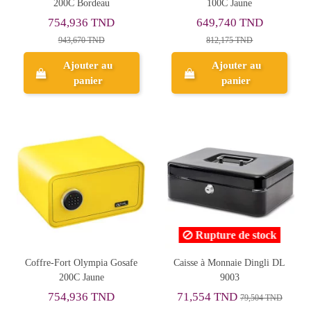
200C Bordeau
100C Jaune
754,936 TND
649,740 TND
943,670 TND
812,175 TND
Ajouter au
Ajouter au
panier
panier
Rupture de stock
Coffre-Fort Olympia Gosafe
Caisse à Monnaie Dingli DL
200C Jaune
9003
754,936 TND
71,554 TND
79,504 TND