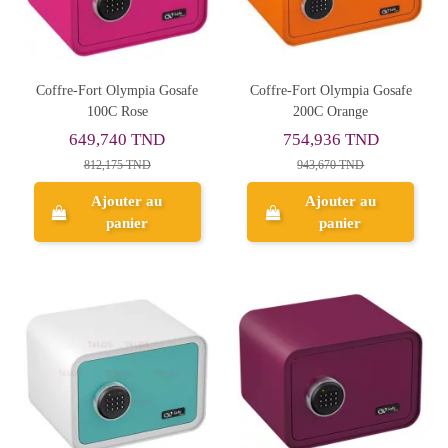
Coffre-Fort Olympia Gosafe
Coffre-Fort Olympia Gosafe
100C Rose
200C Orange
649,740 TND
754,936 TND
812,175 TND
943,670 TND
Ajouter au
Ajouter au
panier
panier