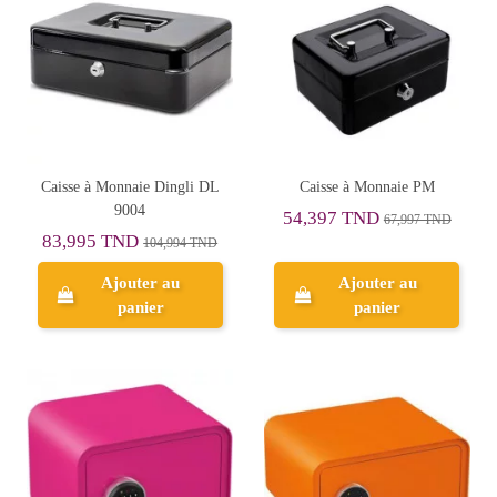
Caisse à Monnaie Dingli DL
Caisse à Monnaie PM
9004
54,397 TND
67,997 TND
83,995 TND
104,994 TND
Ajouter au
Ajouter au
panier
panier