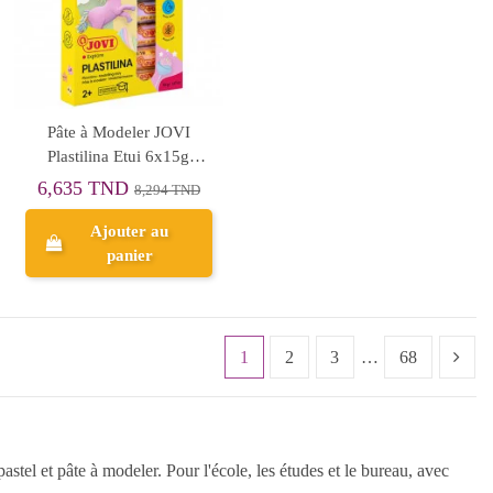
Pâte à Modeler JOVI
Plastilina Etui 6x15g
Couleurs Pastel
6,635 TND
8,294 TND
Ajouter au
panier
1
2
3
…
68
pastel et pâte à modeler. Pour l'école, les études et le bureau, avec