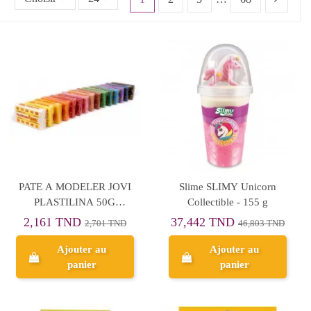
PATE A MODELER JOVI
Slime SLIMY Unicorn
PLASTILINA 50G
Collectible - 155 g
ASSORTI
2,161 TND
37,442 TND
2,701 TND
46,803 TND
Ajouter au
Ajouter au
panier
panier