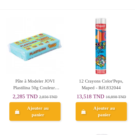
Pâte à Modeler JOVI
12 Crayons Color'Peps,
Plastilina 50g Couleurs
Maped - Réf.832044
Pastel
2,285 TND
13,518 TND
2,856 TND
16,898 TND
Ajouter au
Ajouter au
panier
panier