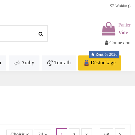
Wishlist (
)
Panier
Vide
Connexion
Rentrée 2026
h
Araby
Tourath
Déstockage
Choisir
24
1
2
3
…
68