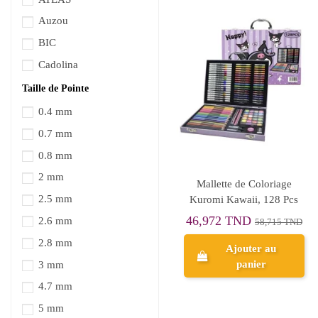
Auzou
BIC
Cadolina
CARIOCA
Taille de Pointe
CONTE
0.4 mm
Cool School
0.7 mm
COQ
0.8 mm
Cra-Z-Art
2 mm
Mallette de Coloriage
CRAZE
2.5 mm
Kuromi Kawaii, 128 Pcs
CUTEQ
46,972 TND
2.6 mm
58,715 TND
Daler Rowney
2.8 mm
Ajouter au
DAS SMART
panier
3 mm
Digital Future -
4.7 mm
المستقبل الرقمي
5 mm