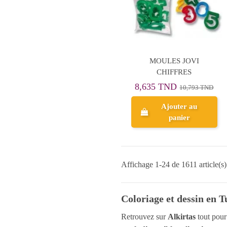
PAPER MATE
3 pcs
Pebeo
3 Pcs
PICASSO
3 Pcs
Pinceaux
3 éponges
MOULES JOVI
Play Color
4
CHIFFRES
PRESTIGE
4
8,635 TND
10,793 TND
PRIMO
4
Ajouter au
REYNOLDS
4
panier
Royal Talens -
4
Amsterdam
4
Royal Talens - Art
4
Affichage 1-24 de 1611 article(s)
Creation
4
SentoSphère
4
Coloriage et dessin en T
Ses Creative
4
SLIMY
Retrouvez sur
Alkirtas
tout pou
4