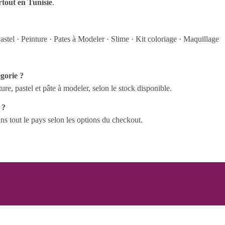
rtout en Tunisie
.
astel
·
Peinture
·
Pates à Modeler
·
Slime
·
Kit coloriage
·
Maquillage
gorie ?
ure, pastel et pâte à modeler, selon le stock disponible.
 ?
ans tout le pays selon les options du checkout.