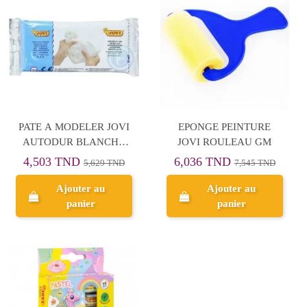
PATE A MODELER JOVI
EPONGE PEINTURE
AUTODUR BLANCHE
JOVI ROULEAU GM
250G
4,503 TND
6,036 TND
5,629 TND
7,545 TND
Ajouter au
Ajouter au
panier
panier