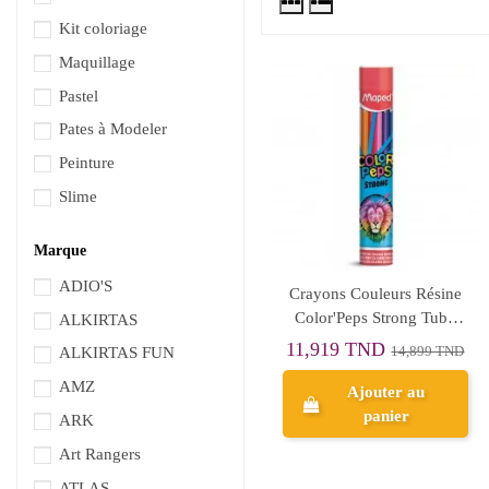
Kit coloriage
Maquillage
Pastel
Pates à Modeler
Peinture
Slime
Marque
ADIO'S
Crayons Couleurs Résine
Color'Peps Strong Tube
ALKIRTAS
Métal 12pcs - Maped
11,919 TND
14,899 TND
ALKIRTAS FUN
AMZ
Ajouter au
panier
ARK
Art Rangers
ATLAS