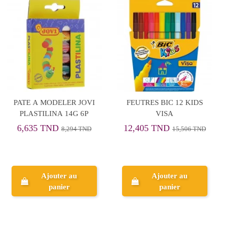
PATE A MODELER JOVI
FEUTRES BIC 12 KIDS
PLASTILINA 14G 6P
VISA
6,635 TND
12,405 TND
8,294 TND
15,506 TND
Ajouter au
Ajouter au
panier
panier