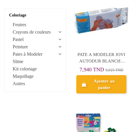
2 Pcs
KIDART
2 Pcs
Coloriage
KIDDY CLAY
2 Pcs
KORES
Feutres
2 Pcs
Crayons de couleurs
LE COQ
2 Pcs
Pastel
LEEHO
Peinture
2 Pcs
LEFRANC &
Pates à Modeler
PATE A MODELER JOVI
2 Pcs
BOURGEOIS
AUTODUR BLANCHE
Slime
2 pcs ( Boite de 12
500G
LET'S
Kit coloriage
7,940 TND
9,925 TND
couleurs avec pinceau)
Maquillage
MAJED
Ajouter au
3
Autres
MAPED
panier
3 pcs
Maped Creativ
3 pcs
MBGI-WAP
3 pcs
Milan
3 pcs
Nebulous Stars
3 pcs