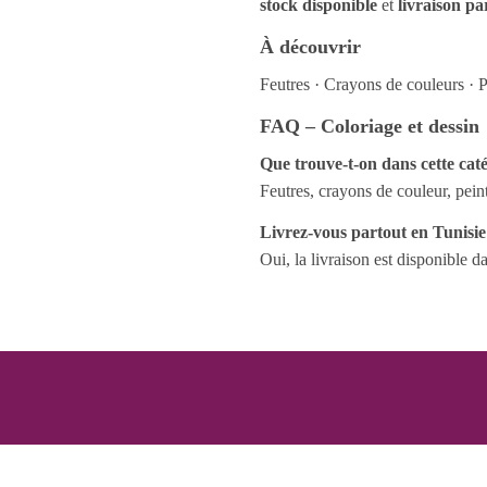
stock disponible
et
livraison pa
SMART
4 pcs
SMART KIDS
À découvrir
4 pcs
STABILO
Feutres
·
Crayons de couleurs
·
P
4 pcs
Staedtler
FAQ – Coloriage et dessin
4 PCS
TALENS
Que trouve-t-on dans cette caté
4 pcs
TOYCOLOR
Feutres, crayons de couleur, peint
4 pcs
UFEN
4 pcs
Livrez-vous partout en Tunisie
VERTEX
Oui, la livraison est disponible d
4 pcs
WOW Generation
4 pcs
4 pcs
5
5
5
5 pcs