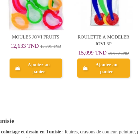
MOULES JOVI FRUITS
ROULETTE A MODELER
JOVI 3P
12,633 TND
15,791 TND
15,099 TND
18,873 TND
Ajouter au
Ajouter au
panier
panier
unisie
r
coloriage et dessin en Tunisie
: feutres, crayons de couleur, peinture, 