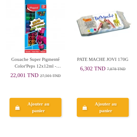
Gouache Super Pigmenté
PATE MACHE JOVI 170G
Color'Peps 12x12ml -
6,302 TND
7,878 TND
Maped
22,001 TND
27,501 TND
Ajouter au
Ajouter au
panier
panier