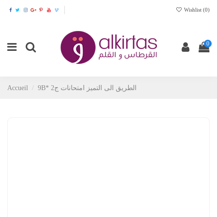
Wishlist (
0
)
0
Accueil
9B* الطريق الى التميز امتحانات ج2