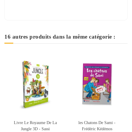
16 autres produits dans la même catégorie :
Le Royaume De La
les Chatons De Sami -
Kit Pâtes à 
gle 3D - Sassi
Frédéric Kédémos
Accessoires 