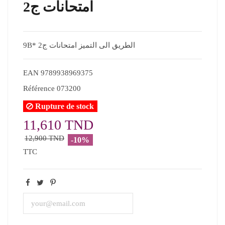
امتحانات ج2
9B* الطريق الى التميز امتحانات ج2
EAN
9789938969375
Référence
073200
Rupture de stock
11,610 TND
12,900 TND
-10%
TTC