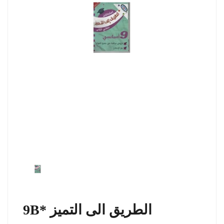
9B* الطريق الى التميز