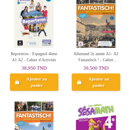
Reporteros - Espagnol 4ème
Allemand 2e année A1- A2
A1 A2 - Cahier d'Activités
Fantastisch ! - Cahier
d'Activités
38,950 TND
39,500 TND
Ajouter au
Ajouter au
panier
panier