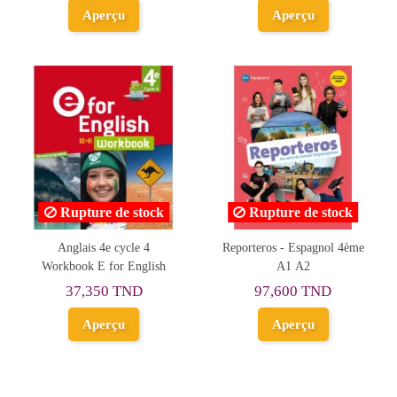
Aperçu
Aperçu
Rupture de stock
Rupture de stock
Anglais 4e cycle 4
Reporteros - Espagnol 4ème
Workbook E for English
A1 A2
37,350 TND
97,600 TND
Aperçu
Aperçu