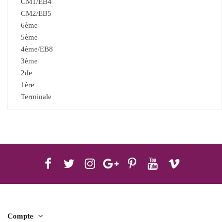
CM1/EB4
CM2/EB5
6ème
5ème
4ème/EB8
3ème
2de
1ère
Terminale
Compte