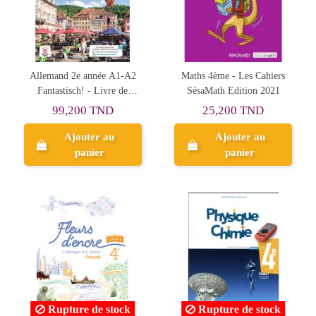
Allemand 2e année A1-A2
Maths 4ème - Les Cahiers
Fantastisch! - Livre de
SésaMath Edition 2021
l'élève
99,200 TND
25,200 TND
Ajouter au
Ajouter au
panier
panier
Rupture de stock
Rupture de stock