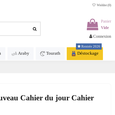
Wishlist (
0
)
Panier
Vide
Connexion
Rentrée 2026
h
Araby
Tourath
Déstockage
uveau Cahier du jour Cahier