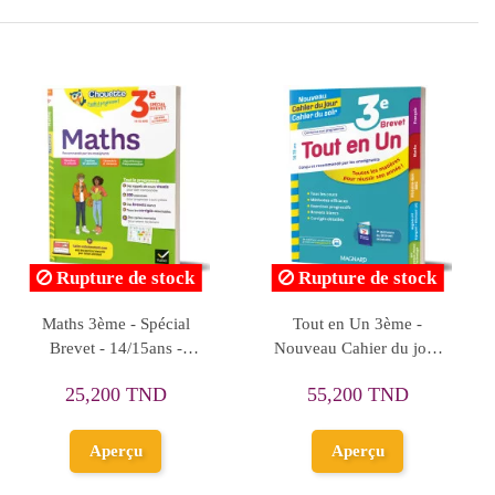
Rupture de stock
Rupture de s
2026 -
Je Comprends Tout - 3ème
Annales Brevet 2
ets et
- Toutes les matières -
Histoire-géo-EMC
Nathan
sujets et corrig
ND
59,500 TND
26,650 TN
au
Aperçu
Aperçu