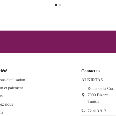
ciété
Contact us
ons d'utilisation
ALKIRTAS
on et paiement
Route de la Corn
7000 Bizerte
os
Tunisia
tez-nous
72 413 913
ns