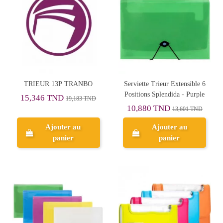
TRIEUR 13P TRANBO
Serviette Trieur Extensible 6
Positions Splendida - Purple
15,346 TND
19,183 TND
10,880 TND
13,601 TND
Ajouter au
Ajouter au
panier
panier