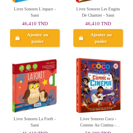
Livre Sonores L'espace -
Livre Sonores Les Engins
Sassi
De Chantier - Sassi
46,410 TND
46,410 TND
Ajouter au
Ajouter au
panier
panier
Livre Sonores La Forêt -
Livre Sonores Coco -
Sassi
Comme Au Cinéma -
Hachette