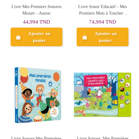
Livre Mes Premiers Sonores
Livre Sonor Educatif - Mes
Mozart - Auzou
Premiers Mots à Toucher -
Auzou
44,994 TND
74,994 TND
Ajouter au
Ajouter au
panier
panier
Livre Sonore Mes Premières
Livre Sonore, Mes Premières