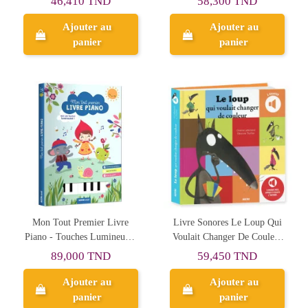
46,410 TND
58,300 TND
Ajouter au
Ajouter au
panier
panier
Mon Tout Premier Livre
Livre Sonores Le Loup Qui
Piano - Touches Lumineuses
Voulait Changer De Couleur
- AUZOU
- Auzou
89,000 TND
59,450 TND
Ajouter au
Ajouter au
panier
panier