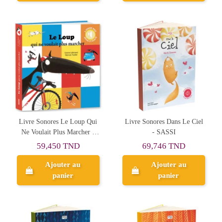
Livre Sonores Le Loup Qui
Livre Sonores Dans Le Ciel
Ne Voulait Plus Marcher -
- SASSI
Auzou
59,450 TND
69,746 TND
Ajouter au
Ajouter au
panier
panier