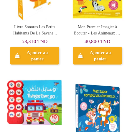
Livre Sonores Les Petits
Mon Premier Imagier à
Habitants De La Savane -
Écouter - Les Animeaux De
SASSI
La Jungle et De La Savane -
58,310 TND
40,800 TND
Auzou
Ajouter au
Ajouter au
panier
panier