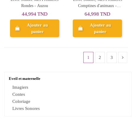
Rondes - Auzou
Comptines d'animaux -
Auzou
44,994 TND
64,998 TND
Ajouter au
Ajouter au
panier
panier
1
2
3
Eveil et maternelle
Imagiers
Contes
Coloriage
Livres Sonores