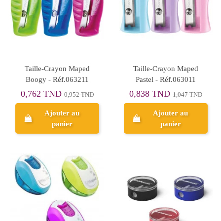
Taille-Crayon Maped
Taille-Crayon Maped
Boogy - Réf.063211
Pastel - Réf.063011
0,762 TND
0,838 TND
0,952 TND
1,047 TND
Ajouter au
Ajouter au
panier
panier