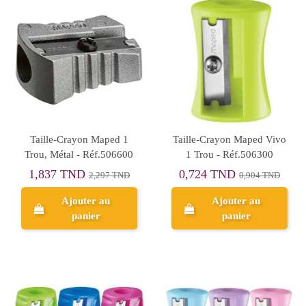
Taille-Crayon Maped 1
Taille-Crayon Maped Vivo
Trou, Métal - Réf.506600
1 Trou - Réf.506300
1,837 TND
0,724 TND
2,297 TND
0,904 TND
Ajouter au
Ajouter au
panier
panier