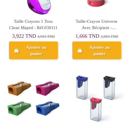
Taille Crayons 1 Trou
Taille-Crayon Universe
Clean Maped - Réf.030111
Avec Récipient -
ErichKrause
3,922 TND
1,666 TND
4,903 TND
2,083 TND
Ajouter au
Ajouter au
panier
panier