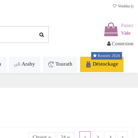
Wishlist (
)
Panier
Vide
Connexion
Rentrée 2026
h
Araby
Tourath
Déstockage
Choisir
24
1
2
3