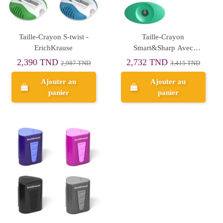
Taille-Crayon S-twist -
Taille-Crayon
ErichKrause
Smart&Sharp Avec
Récipient - ErichKrause
2,390 TND
2,732 TND
2,987 TND
3,415 TND
Ajouter au
Ajouter au
panier
panier