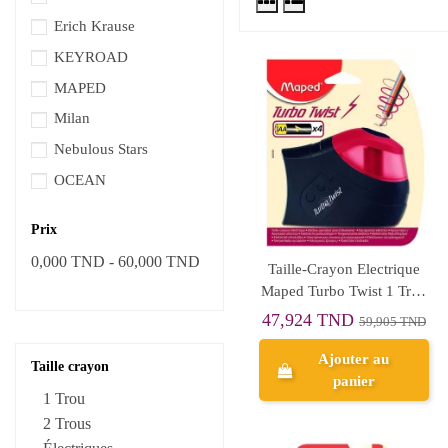
Erich Krause
KEYROAD
MAPED
Milan
Nebulous Stars
OCEAN
Prix
0,000 TND - 60,000 TND
Taille-Crayon Electrique
Maped Turbo Twist 1 Trou
à Piles - Réf.026030
47,924 TND
59,905 TND
Ajouter au
Taille crayon
panier
1 Trou
2 Trous