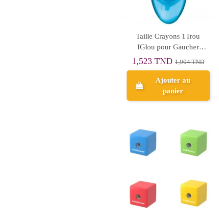
Taille Crayons 1Trou
IGlou pour Gaucher
Maped - Réf.032211
1,523 TND
1,904 TND
Ajouter au
panier