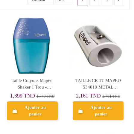
Taille Crayons Maped
TAILLE CR 1T MAPED
Shaker 1 Trou -
534019 METAL
Réf.534753
SATELLITE
1,399 TND
2,161 TND
1,749 TND
2,701 TND
Ajouter au
Ajouter au
panier
panier