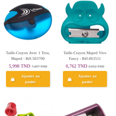
Taille-Crayon Avec 1 Trou,
Taille-Crayon Maped Vivo
Maped - Réf.503700
Fancy - Réf.063511
5,998 TND
0,762 TND
7,497 TND
0,952 TND
Ajouter au
Ajouter au
panier
panier