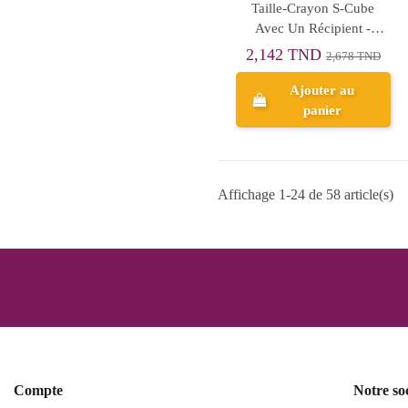
Taille-Crayon S-Cube
Avec Un Récipient -
ErichKrause
2,142 TND
2,678 TND
Ajouter au
panier
Affichage 1-24 de 58 article(s)
Compte
Notre so