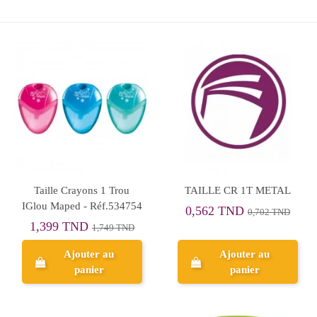
Taille Crayons 1 Trou
TAILLE CR 1T METAL
IGlou Maped - Réf.534754
0,562 TND
0,702 TND
1,399 TND
1,749 TND
Ajouter au
Ajouter au
panier
panier