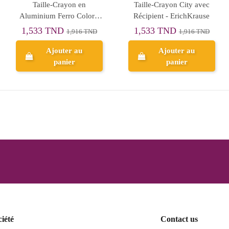
Taille-Crayon en
Taille-Crayon City avec
Aluminium Ferro Color -
Récipient - ErichKrause
ErichKrause
1,533 TND
1,533 TND
1,916 TND
1,916 TND
Ajouter au
Ajouter au
panier
panier
ciété
Contact us