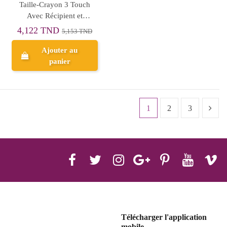
Taille-Crayon 3 Touch
Avec Récipient et
Couvercle - ErichKrause
4,122 TND
5,153 TND
Ajouter au
panier
1
2
3
Télécharger l'application
mobile