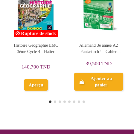
ock
Rupture de stock
 EMC
Allemand 3e année A2
Les cahiers Sésamath 3e
er
Fantastisch ! - Cahier
d'Activités
39,500 TND
24,900 TND
Ajouter au
panier
Aperçu