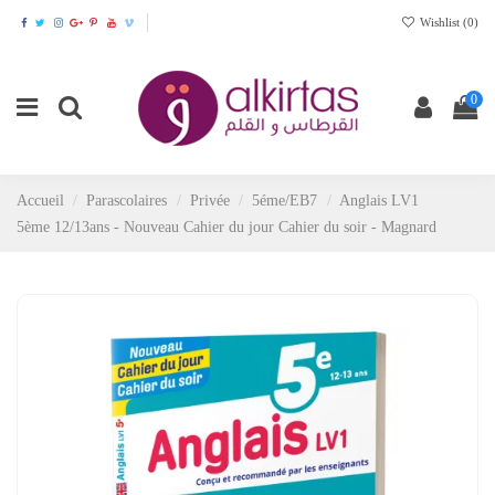
Wishlist (
0
)
0
Accueil
Parascolaires
Privée
5éme/EB7
Anglais LV1
5ème 12/13ans - Nouveau Cahier du jour Cahier du soir - Magnard