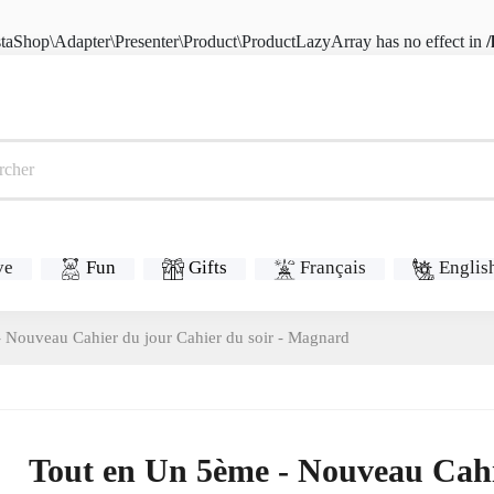
estaShop\Adapter\Presenter\Product\ProductLazyArray has no effect in
/
ve
Fun
Gifts
Français
Englis
 Nouveau Cahier du jour Cahier du soir - Magnard
Tout en Un 5ème - Nouveau Cahie