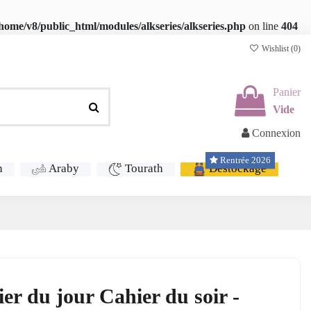
home/v8/public_html/modules/alkseries/alkseries.php
on line
404
Wishlist (
0
)
Panier
Vide
Connexion
Rentrée 2026
h
Araby
Tourath
Déstockage
r du jour Cahier du soir -