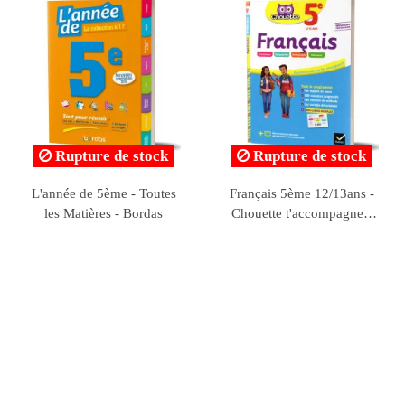
Rupture de stock
Je Comprends Tout - 5ème
Le Bled - Exercices
- Toutes les matières -
d'orthographe 5ème
Nathan
12/13ans - Hachette
Education