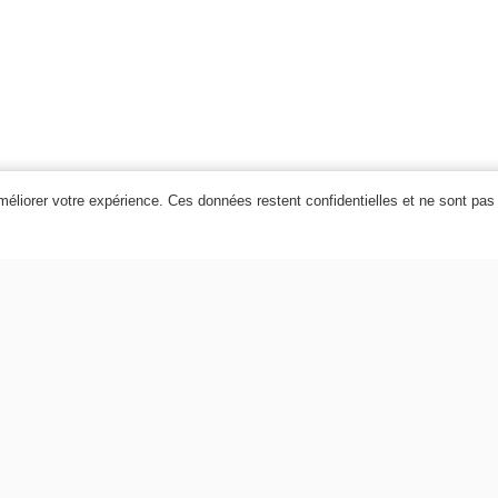
améliorer votre expérience. Ces données restent confidentielles et ne sont pas
53,550 TND
59,500 TND
20,300 TND